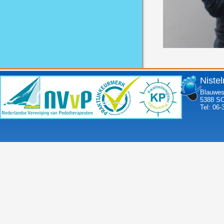
Niste
Blauwes
5388 SC
Tel: 06-