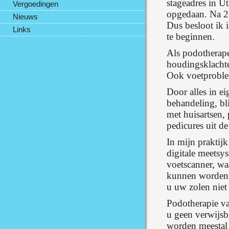
stageadres in U
Vergoedingen
opgedaan. Na 2 
Nieuws
Dus besloot ik 
Links
te beginnen.
Als podotherapeu
houdingsklachte
Ook voetproblem
Door alles in e
behandeling, bli
met huisartsen, 
pedicures uit d
In mijn praktij
digitale meetsy
voetscanner, wa
kunnen worden. 
u uw zolen niet 
Podotherapie va
u geen verwijsb
worden meestal 